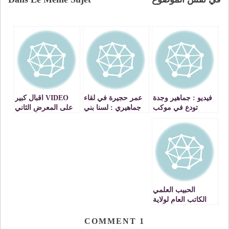
فيديو : جماهير وجدة
عمر حجيرة في لقاء
VIDEO اقبال كبير
تودع في موكب
جماهيري : لسنا بني
على المعرض الثاني
جنائزي رهيب 4 من
وي وي وانما لهذه
للكتاب الأكاديمي
شباب 20 فبراير
الاسباب سنصوت
بمركز الدراسات
بنعم للدستور
والبحوث الانسانية
VIDEO
والاجتماعية بوجدة
الحبيب العلمي
الكاتب العام لولاية
الجهة الشرقية ينوه
بالمجهودات التي
COMMENT
1
اوصلت وجدة الى