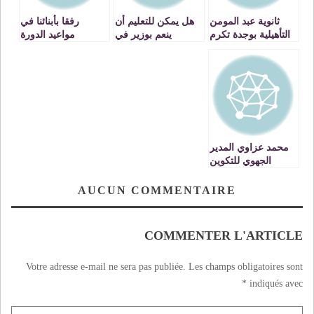
ثانوية عبد المومن
هل يمكن للتعليم أن
رفقا بأبنائنا في
التأهيلية بوجدة تكرم
ينعم بوزير في
مواعيد الدورة
مجموعة من
مستوى طموحات
الاستدراكية
الأساتذة المتقاعدين
رجال التعليم…..
VIDEOS
محمد عزاوي المدير
الجهوي للتكوين
المهني : 30 الف عدد
المتدربين بمراكز
AUCUN COMMENTAIRE
التكوين المهني
بالجهة الشرقية و
120 تكوين VIDEO
COMMENTER L'ARTICLE
Votre adresse e-mail ne sera pas publiée.
Les champs obligatoires sont
*
indiqués avec