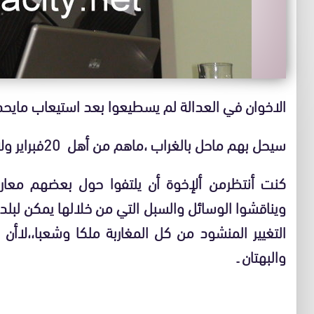
الاخوان في العدالة لم يسطيعوا بعد استيعاب مايح
سيحل بهم ماحل بالغراب ،ماهم من أهل 20فبراير ولاهم من اصحاب 09مارس،،،
كنت أنتظرمن ألإخوة أن يلتفوا حول بعضهم معارض
ويناقشوا الوسائل والسبل التي من خلالها يمكن لب
التغيير المنشود من كل المغاربة ملكا وشعبا،،لاأن 
والبهتان ـ