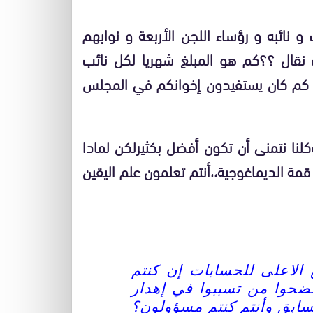
و نائبه و رؤساء اللجن الأربعة و نوابهم
مليون سنتيم هاتف نقال ؟؟كم هو المبلغ شهريا لكل نائب
؟؟؟لا يتعدى 1000درهم؟إسأل كم كان يستفيدون إخوانكم في المجلس
نا نتمنى أن تكون أفضل بكثيرلكن لمادا
 الديماغوجية،،أنتم تعلمون علم اليقين
 الاعلى للحسابات إن كنتم
ضحوا من تسببوا في إهدار
سابق وأنتم كنتم مسؤولون؟