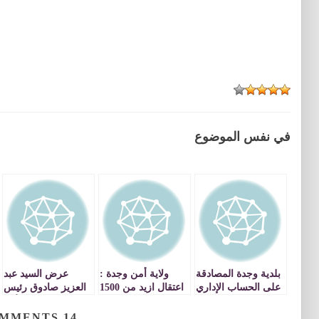
في نفس الموضوع
بلدية وجدة المصادقة
ولاية أمن وجدة :
عرض السيد عبد
على الحساب الإداري
اعتقال ازيد من 1500
العزيز صادوق رئيس
بعد 12الساعة من
شخص في ظرف
جامعة محمد الأول
المناقشة والإفتحاص
اسبوع
حول » مشروع
COMMENTS
14