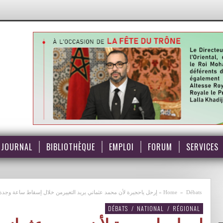
JOURNAL
BIBLIOTHÈQUE
EMPLOI
FORUM
SERVICES
Débats
»
Home
»
إرحل ياحجيرة لأن محمد عثماني يريد التغييرمن خلال إسقاط ساعة وجدة
DÉBATS
/
NATIONAL
/
RÉGIONAL