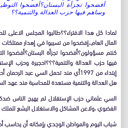
أفضحوا تجزأة البستان؟أفضحوا التوظي
وساهم فيها حزب العدالة والتنمية؟؟
لمادا كل هدا الافتراء؟؟طالبوا المجلس الاعلى 
المال العام،،إفضحوا من تسببوا في إهدار ممتلكات 
كنتم مسؤولون؟أفضحوا تجزأة البستان؟أفضحوا ال
فيها حزب العدالة والتنمية؟؟؟احجيرة وحزب الإست
إبتداء من 1997أي مند تحمل السي عبد الرح
هل العدالة والتنمية مستعدة للمحاسبة مند عهد السيد 
السي عثماني حزب الإستقلال لم يهيج الناس ضدكم 
الفضوي ،ولاعن المشاكل والاستغلال البشع للملك عام
شباب اليوم والمواطن الوجدي بإمكانه أن يحاسب أ