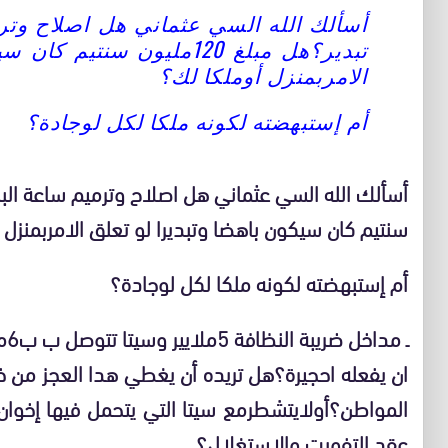
أسألك الله السي عثماني هل اصلاح وترم
تبدير؟هل مبلغ 120مليون سنت
الامربمنزل أوملكا لك؟
أم إستبهضته لكونه ملكا لكل لوجادة؟
سنتيم كان سيكون باهضا وتبديرا لو تعلق الامربمنزل 
أم إستبهضته لكونه ملكا لكل لوجادة؟
ـ 
ان يفعله احجيرة؟هل تريده أن يغطي هدا العجز من خلا
المواطن؟أولايتشطرمع سيتا التي يتحمل فيها إخوا
عقد التفويت والإستغلال؟