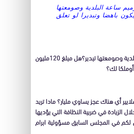
يم ساعة البلدية وصومعتها
يم كان سيكون باهضا وتبديرا لو تعلق
أسألك الله السي عثماني هل اصلاح وترميم ساعة البلدية وصومعتها تبدير؟هل مبلغ 120مليون
أوملكا لك؟
مداخل ضريبة النظافة 5ملايير وسيتا تتوصل ب ب6ملايير أي هناك عجز يساوي مليار؟ مادا تريد
ل الزيادة في ضريبة النظافة التي يؤديها
ن لكم في المجلس السابق مسؤولية ابرام