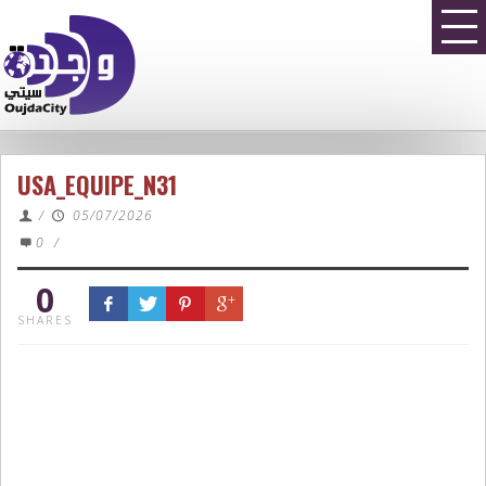
USA_EQUIPE_N31
/
05/07/2026
0
/
0
SHARES