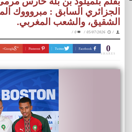
بقلم بلميلود بن بلة حارس مرم
الجزائري السابق : مبروووك ال
الشقيق، والشعب المغربي.
/
0
/
05/07/2026
/
0
Google+
Pinterest
Twitter
Facebook
SHARES