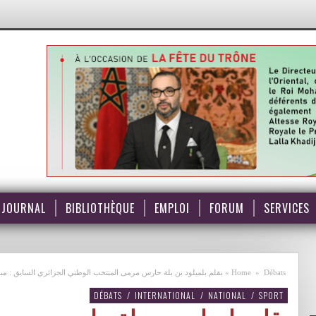
JOURNAL
BIBLIOTHÈQUE
EMPLOI
FORUM
SERVICES
Débats
»
Home
»
بقلم بلميلود بن بلة حارس مرمى المنتخب الوطني الجزائري السابق : م
DÉBATS
/
INTERNATIONAL
/
NATIONAL
/
SPORT