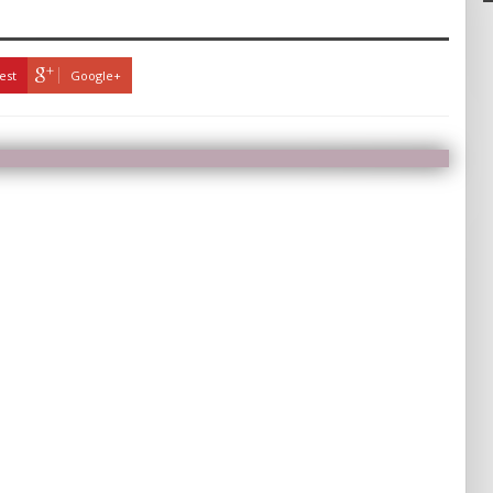
est
Google+