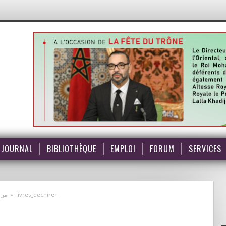
JOURNAL
BIBLIOTHÈQUE
EMPLOI
FORUM
SERVICES
من ت
»
livres_dechirer