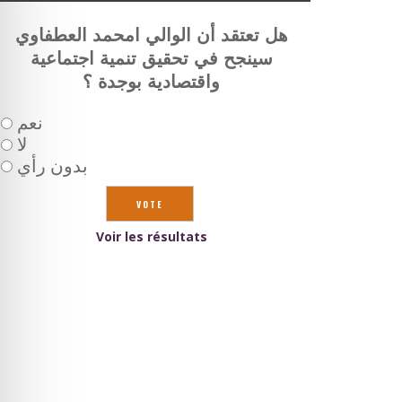
هل تعتقد أن الوالي امحمد العطفاوي
سينجح في تحقيق تنمية اجتماعية
واقتصادية بوجدة ؟
نعم
لا
بدون رأي
Voir les résultats