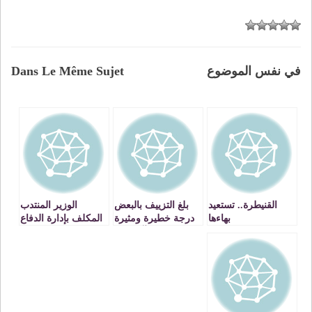
في نفس الموضوع
Dans Le Même Sujet
القنيطرة.. تستعيد
بلغ التزييف بالبعض
الوزير المنتدب
بهاءها
درجة خطيرة ومثيرة
المكلف بإدارة الدفاع
للشفقة في آن واحد
الوطني والجنرال دو
كور دارمي، المفتش
العام للقوات
المسلحة الملكية
يستقبلان كاتب الدولة
الأمريكي في الدفاع