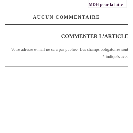
MDH pour la lutte
contre la précarité
et la
AUCUN COMMENTAIRE
marginalisation à
Figuig
COMMENTER L'ARTICLE
Votre adresse e-mail ne sera pas publiée.
Les champs obligatoires sont
*
indiqués avec