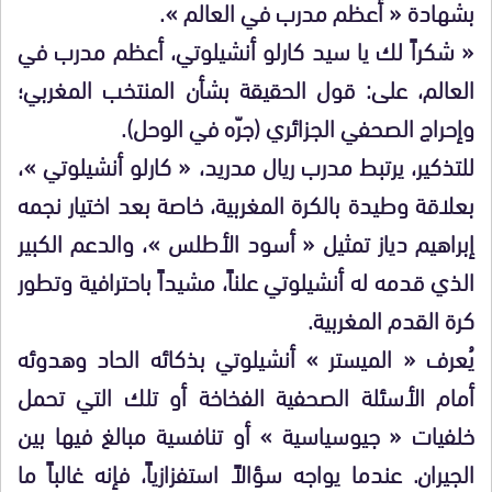
بشهادة « أعظم مدرب في العالم ».
« شكراً لك يا سيد كارلو أنشيلوتي، أعظم مدرب في
العالم، على: قول الحقيقة بشأن المنتخب المغربي؛
وإحراج الصحفي الجزائري (جرّه في الوحل).
للتذكير، يرتبط مدرب ريال مدريد، « كارلو أنشيلوتي »،
بعلاقة وطيدة بالكرة المغربية، خاصة بعد اختيار نجمه
إبراهيم دياز تمثيل « أسود الأطلس »، والدعم الكبير
الذي قدمه له أنشيلوتي علناً، مشيداً باحترافية وتطور
كرة القدم المغربية.
يُعرف « الميستر » أنشيلوتي بذكائه الحاد وهدوئه
أمام الأسئلة الصحفية الفخاخة أو تلك التي تحمل
خلفيات « جيوسياسية » أو تنافسية مبالغ فيها بين
الجيران. عندما يواجه سؤالاً استفزازياً، فإنه غالباً ما