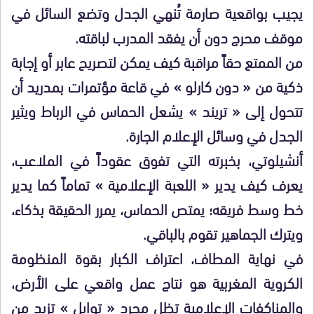
يجيب بواقعية صارمة تُنهي الجدل وتضع السائل في
موقف محرج دون أن يفقد المدرب لباقته.
من الممتع حقاً مراقبة كيف يمكن لتصريح عابر أو إجابة
ذكية من « دون كارلو » في قاعة مؤتمرات بمدريد أن
تتحول إلى « تريند » يشعل الحماس في الرباط ويثير
الجدل في وسائل الإعلام الجارة.
أنشيلوتي، بخبرته التي تفوق عقوداً في الملاعب،
يعرف كيف يدير « اللعبة الإعلامية » تماماً كما يدير
خط وسط فريقه؛ يمتص الحماس، يمرر الحقيقة بذكاء،
ويترك الجماهير تقوم بالباقي.
في نهاية المطاف، اعتراف الكبار بقوة المنظومة
الكروية المغربية هو نتاج عمل واقعي على الأرض،
والمناكفات الإعلامية تظل مجرد « توابل » تزيد من