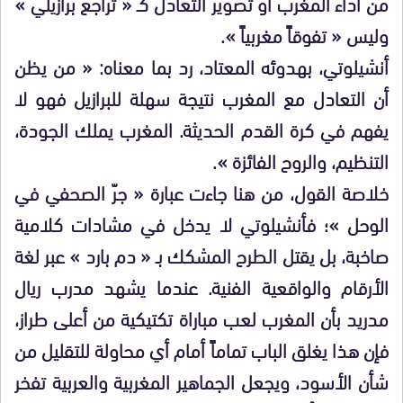
من أداء المغرب أو تصوير التعادل كـ « تراجع برازيلي »
وليس « تفوقاً مغربياً ».
أنشيلوتي، بهدوئه المعتاد، رد بما معناه: « من يظن
أن التعادل مع المغرب نتيجة سهلة للبرازيل فهو لا
يفهم في كرة القدم الحديثة. المغرب يملك الجودة،
التنظيم، والروح الفائزة ».
خلاصة القول، من هنا جاءت عبارة « جرّ الصحفي في
الوحل »؛ فأنشيلوتي لا يدخل في مشادات كلامية
صاخبة، بل يقتل الطرح المشكك بـ « دم بارد » عبر لغة
الأرقام والواقعية الفنية. عندما يشهد مدرب ريال
مدريد بأن المغرب لعب مباراة تكتيكية من أعلى طراز،
فإن هذا يغلق الباب تماماً أمام أي محاولة للتقليل من
شأن الأسود، ويجعل الجماهير المغربية والعربية تفخر