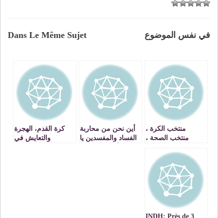
في نفس الموضوع
Dans Le Même Sujet
منتخب الكرة ،
أين نحن من محاربة
كرة القدم، الهجرة
منتخب الصحة ،
الفساد والمفسدين يا
والتعايش في
منتخب البرلمان ،
دعاة الأمر بالمعروف
المغرب بين
منتخب الحكومة من
والنهي عن المنكر،
الانفعالات الرياضية
يلعب وحده ينتصر
ويا حماة الفقراء
والمسؤوليات
دائما !
والمستضعفين
السياسية
INDH: Près de 3