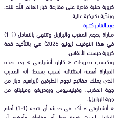
كروية صلبة قادرة على مقارعة كبار العالم النّد للند،
وبندّية تكتيكية عالية
عبدالقادر كتـــرة
مباراة بحجم المغرب والبرازيل وتنتهي بالتعادل (1-1)
في هذا التوقيت (يونيو 2026) هي بالتأكيد قمة
كروية حبست الأنفاس.
وتكتسب تصريحات « كارلو أنشيلوتي » بعد هذه
المباراة أهمية استثنائية لسبب بسيط: أنه المدرب
الذي يملك مفاتيح نجوم الطرفين (إبراهيم دياز من
جهة المغرب، وفينيسيوس ورودريغو وميليتاو من
جهة البرازيل).
« أنشيلوتي » أكد في حديثه أن نتيجة (1-1) أمام
البرازيل ليست ضربة حظ أو مفاجأة. وأوضح أن