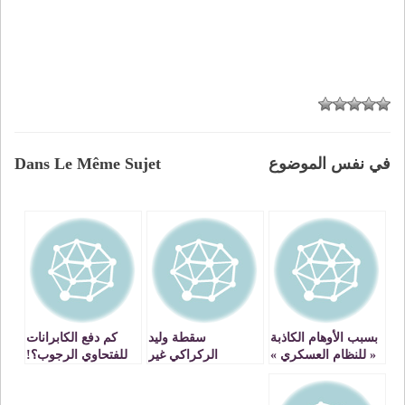
في نفس الموضوع
Dans Le Même Sujet
بسبب الأوهام الكاذبة
سقطة وليد
كم دفع الكابرانات
« للنظام العسكري »
الركراكي غير
للفتحاوي الرجوب؟!
غضب شديد يجتاح
المفهومة!
الشارع الجزائري…!!