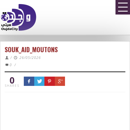
SOUK_AID_MOUTONS
/
26/05/2026
0
/
0
SHARES