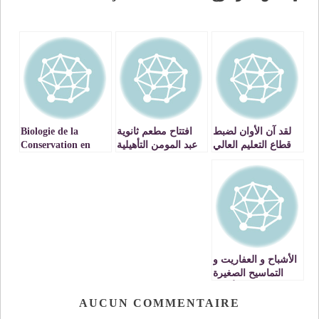
لقد آن الأوان لضبط
افتتاح مطعم ثانوية
Biologie de la
قطاع التعليم العالي
عبد المومن التأهيلية
Conservation en
في بلادنا بجهاز
بوجدة في حلته
Afrique : Un
مراقبة على غرار
الجديدة
Créneau à
جهاز المراقبة في
développer pour
التعليم الابتدائي
aboutir à un nouvel
والثانوي الإعدادي
accord africain sur
والتأهيلي
le climat
الأشباح و العفاريت و
التماسيح الصغيرة
تحتل الأملاك
العمومية
AUCUN COMMENTAIRE