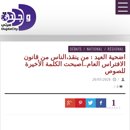
DÉBATS
/
NATIONAL
/
RÉGIONAL
اضحية العيد : من ينقذ،الناس من قانون
الافتراس العام..اصبحت الكلمة الأخيرة
للصوص
26/05/2026
/
/
0
1
SHARES