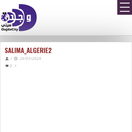
SALIMA_ALGERIE2
/
26/05/2026
0
/