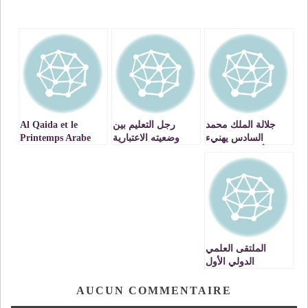
جلالة الملك محمد
رجل التعليم بين
Al Qaida et le
السادس يهنيء
وضعيته الاعتبارية
Printemps Arabe
أعضاء المنتخب
ونبل الرسالة
(1/2)
الوطني المغربي
التربوية
لكرة القدم الفائز
ببطولة كأس العرب
بقطر 2025
الملتقى العلمي
الدولي الأول
لموسيقى الراي
بوجدة
AUCUN COMMENTAIRE