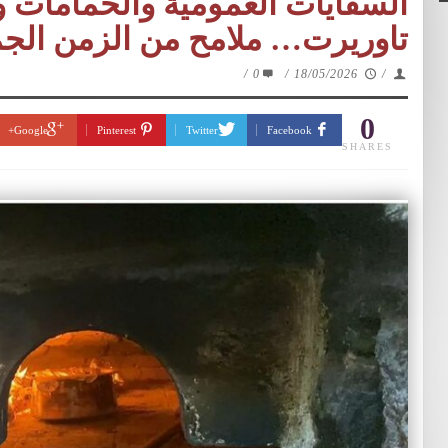
السقايات العمومية والحمامات وا
تاوريرت… ملامح من الزمن الج
/
0
/
18/05/2026
/
0
Google+
Pinterest
Twitter
Facebook
SHARES