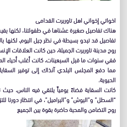
اخواتي إخواني اهل تاوريرت القدامى
هناك تفاصيل صغيرة عشناها في طفولتنا، لكنها بقي
تفاصيل قد تبدو بسيطة في نظر جيل اليوم، لكنها بالنس
روح مدينة تاوريرت الجميلة، حين كانت العلاقات الإنسا
ففي سنوات ما قبل السبعينات، كانت أغلب أحياء المدي
مما دفع المجلس البلدي آنذاك إلى توفير السقايا
الحيوية.
كانت السقاية فضاءً يومياً يلتقي فيه الناس، حيث نصط
“السطل” و”البوش” و”البراميل”، في انتظار دورنا للتزو
روح التضامن والمحبة حاضرة بقوة بين الجميع