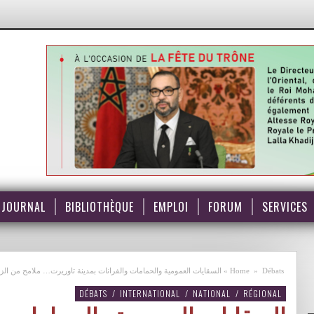
JOURNAL
BIBLIOTHÈQUE
EMPLOI
FORUM
SERVICES
Débats
»
Home
»
السقايات العمومية والحمامات والفرانات بمدينة تاوريرت… ملامح من الز
DÉBATS
/
INTERNATIONAL
/
NATIONAL
/
RÉGIONAL