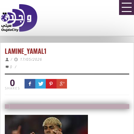
LAMINE_YAMAL1
/
17/05/2026
0
/
0
SHARES