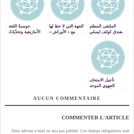
الملتقى المنظم
الجهة التي لا حظ لها
حوسبةُ اللغة
بفندق كولف ايسلي
مع « الأوراش »
الأمازيغية وتحدّياتُ
تحت شعار الأنشطة
الانخراطِ في عَـالم
المدرة للدخل لقاء
الذَّكاءِ الاصطناعي
من أجل بناء شبكة
من أجل ثورة رقمية
لتسويق أفضل
لسانها الأمازيغية
تأجيل الامتحان
الجهوي الموحد
للسنة أولى بكالوريا
إلى وقت لاحق
AUCUN COMMENTAIRE
(وزارة التربية
الوطنية)
COMMENTER L'ARTICLE
Votre adresse e-mail ne sera pas publiée.
Les champs obligatoires sont