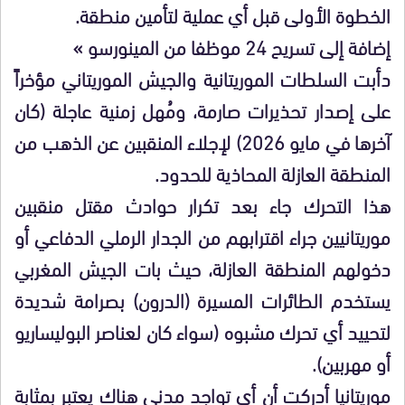
الخطوة الأولى قبل أي عملية لتأمين منطقة.
إضافة إلى تسريح 24 موظفا من المينورسو »
دأبت السلطات الموريتانية والجيش الموريتاني مؤخراً
على إصدار تحذيرات صارمة، ومُهل زمنية عاجلة (كان
آخرها في مايو 2026) لإجلاء المنقبين عن الذهب من
المنطقة العازلة المحاذية للحدود.
​هذا التحرك جاء بعد تكرار حوادث مقتل منقبين
موريتانيين جراء اقترابهم من الجدار الرملي الدفاعي أو
دخولهم المنطقة العازلة، حيث بات الجيش المغربي
يستخدم الطائرات المسيرة (الدرون) بصرامة شديدة
لتحييد أي تحرك مشبوه (سواء كان لعناصر البوليساريو
أو مهربين).
موريتانيا أدركت أن أي تواجد مدني هناك يعتبر بمثابة