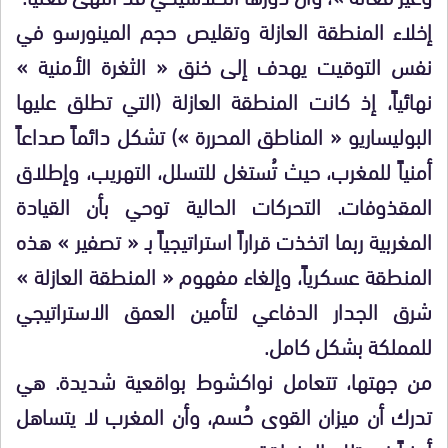
​إخلاء المنطقة العازلة وتقليص حجم المينورسو في
نفس التوقيت يهدف إلى خنق « الثغرة الأمنية »
نهائياً، إذ كانت المنطقة العازلة (التي تطلق عليها
البوليساريو « المناطق المحررة ») تشكل دائماً صداعاً
أمنياً للمغرب، حيث تُستغل للتسلل، التهريب، وإطلاق
المقذوفات. التحركات الحالية توحي بأن القيادة
المغربية ربما اتخذت قراراً استراتيجياً بـ « تصفير » هذه
المنطقة عسكرياً، وإلغاء مفهوم « المنطقة العازلة »
شرق الجدار الدفاعي لتأمين العمق الاستراتيجي
للمملكة بشكل كامل.
​من جهتها، تتعامل نواكشوط بواقعية شديدة. هي
تدرك أن ميزان القوى حُسم، وأن المغرب لا يتساهل