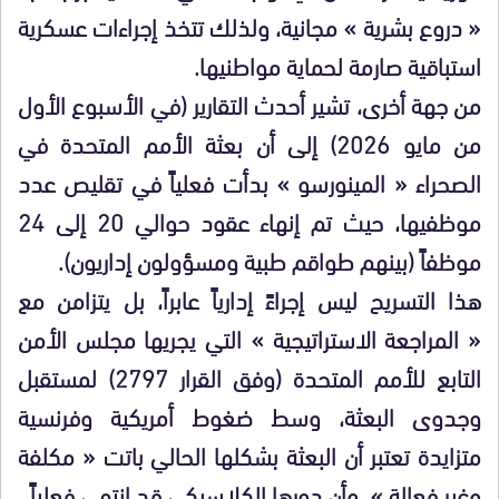
« دروع بشرية » مجانية، ولذلك تتخذ إجراءات عسكرية
استباقية صارمة لحماية مواطنيها.
​من جهة أخرى، تشير أحدث التقارير (في الأسبوع الأول
من مايو 2026) إلى أن بعثة الأمم المتحدة في
الصحراء « المينورسو » بدأت فعلياً في تقليص عدد
موظفيها، حيث تم إنهاء عقود حوالي 20 إلى 24
موظفاً (بينهم طواقم طبية ومسؤولون إداريون).
​هذا التسريح ليس إجراءً إدارياً عابراً، بل يتزامن مع
« المراجعة الاستراتيجية » التي يجريها مجلس الأمن
التابع للأمم المتحدة (وفق القرار 2797) لمستقبل
وجدوى البعثة، وسط ضغوط أمريكية وفرنسية
متزايدة تعتبر أن البعثة بشكلها الحالي باتت « مكلفة
وغير فعالة »، وأن دورها الكلاسيكي قد انتهى فعلياً.