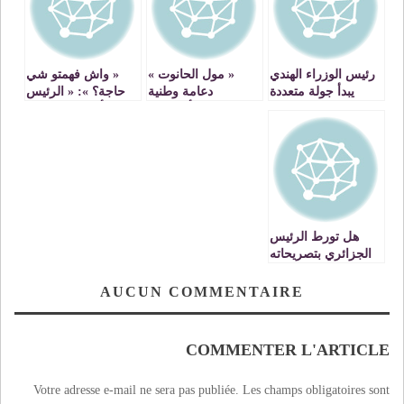
رئيس الوزراء الهندي
« مول الحانوت »
« واش فهمتو شي
يبدأ جولة متعددة
دعامة وطنية
حاجة؟ »: « الرئيس
لخمس دول في يوليو
أساسية!
تبون يأمر بمنع تصدير
بدءا بالمغرب في
كل ما تستورده
الوقت الذي تبني فيه
الجزائر من منتجات
الهند إجماعًا عالميًا
استهلاكية »
بشأن مكافحة
الإرهاب
هل تورط الرئيس
الجزائري بتصريحاته
في الندوة الصحفية
التي عقدها بداية
AUCUN COMMENTAIRE
أكتوبر ، ولم يجرؤ
النظام على
نشرها؟؟؟؟
COMMENTER L'ARTICLE
Votre adresse e-mail ne sera pas publiée.
Les champs obligatoires sont