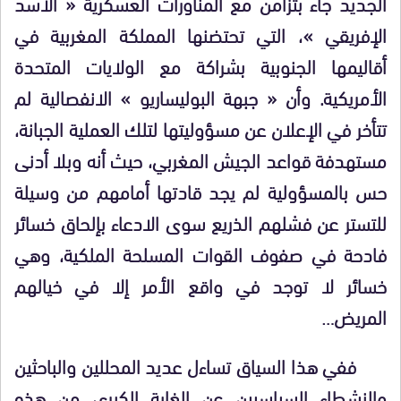
الجديد جاء بتزامن مع المناورات العسكرية « الأسد
الإفريقي »، التي تحتضنها المملكة المغربية في
أقاليمها الجنوبية بشراكة مع الولايات المتحدة
الأمريكية. وأن « جبهة البوليساريو » الانفصالية لم
تتأخر في الإعلان عن مسؤوليتها لتلك العملية الجبانة،
مستهدفة قواعد الجيش المغربي، حيث أنه وبلا أدنى
حس بالمسؤولية لم يجد قادتها أمامهم من وسيلة
للتستر عن فشلهم الذريع سوى الادعاء بإلحاق خسائر
فادحة في صفوف القوات المسلحة الملكية، وهي
خسائر لا توجد في واقع الأمر إلا في خيالهم
المريض…
ففي هذا السياق تساءل عديد المحللين والباحثين
والنشطاء السياسيين عن الغاية الكبرى من هذه