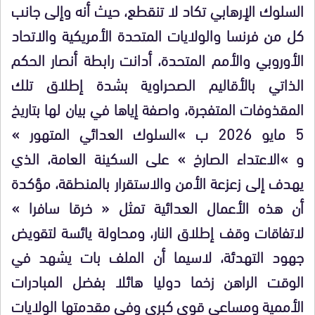
السلوك الإرهابي تكاد لا تنقطع، حيث أنه وإلى جانب
كل من فرنسا والولايات المتحدة الأمريكية والاتحاد
الأوروبي والأمم المتحدة، أدانت رابطة أنصار الحكم
الذاتي بالأقاليم الصحراوية بشدة إطلاق تلك
المقذوفات المتفجرة، واصفة إياها في بيان لها بتاريخ
5 مايو 2026 ب »السلوك العدائي المتهور »
و »الاعتداء الصارخ » على السكينة العامة، الذي
يهدف إلى زعزعة الأمن والاستقرار بالمنطقة، مؤكدة
أن هذه الأعمال العدائية تمثل « خرقا سافرا »
لاتفاقات وقف إطلاق النار، ومحاولة يائسة لتقويض
جهود التهدئة، لاسيما أن الملف بات يشهد في
الوقت الراهن زخما دوليا هائلا بفضل المبادرات
الأممية ومساعي قوى كبرى وفي مقدمتها الولايات