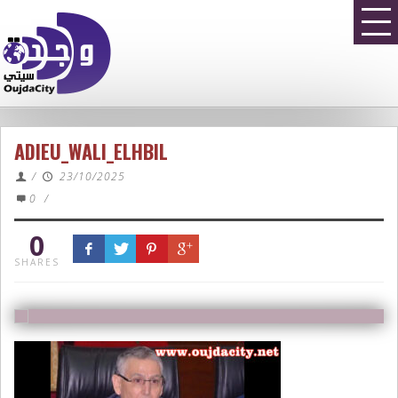
ADIEU_WALI_ELHBIL
/
23/10/2025
0
/
0
SHARES