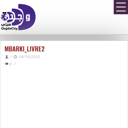
MBARKI_LIVRE2
/
04/10/2025
0
/