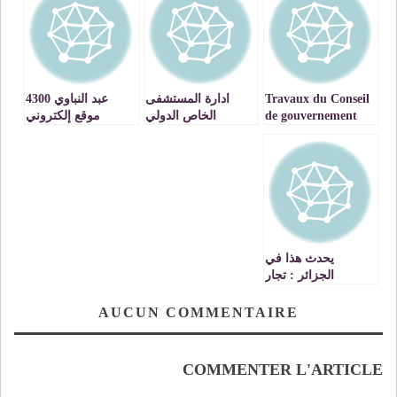
Travaux du Conseil
ادارة المستشفى
عبد النباوي 4300
de gouvernement
الخاص الدولي
موقع إلكتروني
du jeudi 21 juillet
المتوسطي بوجدة
سيطبق في حقها
2022 Adoption du
تتقدم بتعازيها
القانون إذا لم تسرع
projet de décret
الصادقة الى صاحب
في تسوية أوضاعها
relatif au stockage
الجلالة الملك محمد
et à la fabrication
السادس في وفاة
des produits
والدته للا لطيفة
explosifs à usage
civil
يحدث هذا في
الجزائر : تجار
صينيون يجوبون
الشوارع للمطالبة
AUCUN COMMENTAIRE
بأموالهم !!
COMMENTER L'ARTICLE