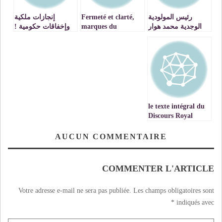
رئيس المولودية
Fermeté et clarté,
إنجازات ملكية
الوجدية محمد هوار
marques du
وإخفاقات حكومية !
في ندوة صحفية : لا
discours du Roi
جديد مع المدرب
Maroc à l’occasion
كازوني… نمر بأزمة
de la célébration de
مالية غير مسبوقة ولا
la Fête du Trône
يحق لنا انتدابات
جديدة…!! VIDEO
le texte intégral du
Discours Royal
Discours à la
Nation à l’occasion
AUCUN COMMENTAIRE
du 19ème
anniversaire de
l’accession du
COMMENTER L'ARTICLE
Souverain au Trône
de Ses glorieux
Votre adresse e-mail ne sera pas publiée.
Les champs obligatoires sont
ancêtres
*
indiqués avec