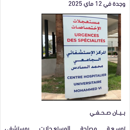
وجدة في 12 ماي 2025
بــــيــــان صـــحـــفـــي
توســعــة مصلحة المستعــجلات بمستشفى