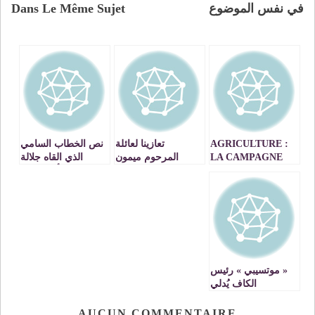
في نفس الموضوع
Dans Le Même Sujet
AGRICULTURE :
تعازينا لعائلة
نص الخطاب السامي
LA CAMPAGNE
المرحوم ميمون
الذي القاه جلالة
AGRICOLE
مرجع
الملك بأديس ابابا
2024/25 A
أمام المشاركين في
MEKNES SE
القمة 28 للاتحاد
PRESENTE SOUS
الافريقي
DE BONS
AUSPICES
« موتسيبي » رئيس
الكاف يُدلي
بتصريحات صادمة
للجزائر ويعود إلى
AUCUN COMMENTAIRE