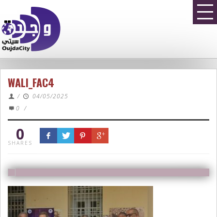
WALI_FAC4
/
04/05/2025
0
/
0
SHARES