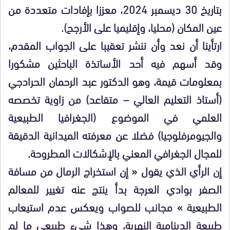
بتاريخ 30 ديسمبر 2024، معززا بإفادات متعددة من
عين المكان (محليا، وإقليميا على الأرجح).
ارتأينا أن نعد وأن ننشر تعقيبا على الجواب المقدم،
وقد أسهم فيه أحد الأساتذة الباحثين مشكورا
بمعلومات قيمة، وهو الدكتور عبد الرحمان الحرادجي
(أستاذ التعليم العالي – متقاعد) من زاوية تخصصه
العلمي في الموضوع (الجغرافيا الطبيعية
والجيومرفلوجيا) فضلا عن معرفته الميدانية الدقيقة
للمجال الجغرافي المعني بالإشكالات المطروحة.
إن الرأي الذي يقول « إن استخراج الرمال من مسافة
الصفر بوادي العرجة بدأ ينتج عنه تغيير للمعالم
الطبيعية » مجانب للصواب ويعكس عدم استيعاب
طبيعة الدينامية النهرية، وهذا شيء طبيعي ما لم