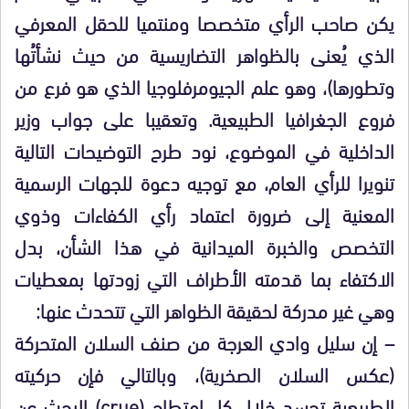
يكن صاحب الرأي متخصصا ومنتميا للحقل المعرفي
الذي يُعنى بالظواهر التضاريسية من حيث نشأتُها
وتطورها)، وهو علم الجيومرفلوجيا الذي هو فرع من
فروع الجغرافيا الطبيعية. وتعقيبا على جواب وزير
الداخلية في الموضوع، نود طرح التوضيحات التالية
تنويرا للرأي العام، مع توجيه دعوة للجهات الرسمية
المعنية إلى ضرورة اعتماد رأي الكفاءات وذوي
التخصص والخبرة الميدانية في هذا الشأن، بدل
الاكتفاء بما قدمته الأطراف التي زودتها بمعطيات
وهي غير مدركة لحقيقة الظواهر التي تتحدث عنها:
– إن سليل وادي العرجة من صنف السلان المتحركة
(عكس السلان الصخرية)، وبالتالي فإن حركيته
الطبيعية تجسد خلال كل امتطاح (crue) البحث عن