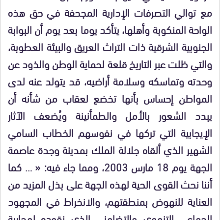
مع توالي التصرفات الإدارية المجحفة في حق هذه
الواحة المنكوبة وأهلها، يتأكد يوما بعد يوم أن البوابة
الجنوبية الشرقية ذات التراث العريق والبيئة العطوبة،
والتي ظلت عبر التاريخ قلعة لحماية الوطن والذود عن
وحدته وتماسكه وسلامة أراضيه، قد يتولد عنه لدى
المواطن إحساس بأنها تخضع لعقاب من شأنه أن
يبدد الشعور بالأمل والطمأنينة ويُضعف الآثار
الإيجابية التي تركها في نفوسهم الخطاب السامي
الشهير الذي ألقاه جلالة الملك بمدينة وجدة عاصمة
الجهة يوم 18 مارس 2003، ومما جاء فيه: « … كما
أننا نحث القوى الحية لهذه الجهة على بذل المزيد من
العناية للنهوض بمنطقتهم، والانخراط في المجهود
الجماعي التنموي والتضامني الذي نقوده لمحاربة