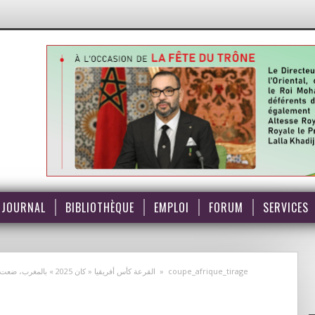
JOURNAL
BIBLIOTHÈQUE
EMPLOI
FORUM
SERVICES
القرعة كأس أفريقيا « كان 2025 » بالمغرب، ضعت المنتخب الوطني المغربي إلى جانب كل من مالي وزامبيا والقمر
»
coupe_afrique_tirage