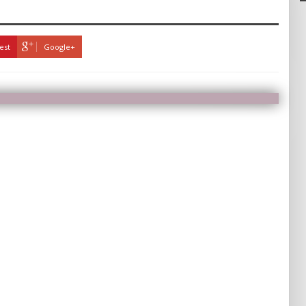
est
Google+