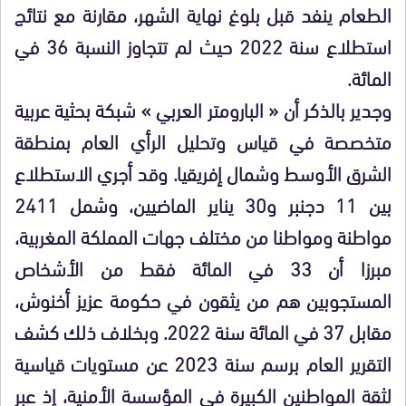
الطعام ينفد قبل بلوغ نهاية الشهر، مقارنة مع نتائج
استطلاع سنة 2022 حيث لم تتجاوز النسبة 36 في
المائة.
وجدير بالذكر أن « البارومتر العربي » شبكة بحثية عربية
متخصصة في قياس وتحليل الرأي العام بمنطقة
الشرق الأوسط وشمال إفريقيا. وقد أجري الاستطلاع
بين 11 دجنبر و30 يناير الماضيين، وشمل 2411
مواطنة ومواطنا من مختلف جهات المملكة المغربية،
مبرزا أن 33 في المائة فقط من الأشخاص
المستجوبين هم من يثقون في حكومة عزيز أخنوش،
مقابل 37 في المائة سنة 2022. وبخلاف ذلك كشف
التقرير العام برسم سنة 2023 عن مستويات قياسية
لثقة المواطنين الكبيرة في المؤسسة الأمنية، إذ عبر