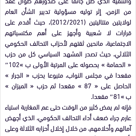
والتنمية الذي ظل جاثما على صدورهم طوال عقد
من الزمن، إثر توليه مسؤولية تدبير الشأن العام
لولايتين متتاليتين (2012/2021)، حيث أقدم على
قرارات لا شعبية وأجهز على أهم مكتسباتهم
الاجتماعية، مانحين ثقتهم لأحزاب التحالف الحكومي
الثلاثي، حيث تصدر المشهد السياسي كل من حزب
« الحمامة » بحصوله على المرتبة الأولى ب »102″
مقعدا في مجلس النواب، متبوعا بحزب « الجرار »
الحاصل على « 87 » مقعدا ثم حزب « الميزان »
ب »81″ مقعدا.
فإنه لم يمض كثير من الوقت حتى عم المغاربة استياء
عارم جراء ضعف أداء التحالف الحكومي، الذي أجهض
آمالهم وأحلامهم، من خلال إخلال أحزابه الثلاثة وعلى