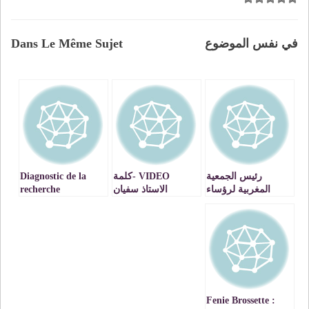
في نفس الموضوع
Dans Le Même Sujet
رئيس الجمعية
VIDEO -كلمة
Diagnostic de la
المغربية لرؤساء
الاستاذ سفيان
recherche
مجالس العمالات
ادريوش خلال
scientifique à
والأقاليم ورئيس
الجلسة الرسمية
l’Université
مجلس عمالة الرباط
لتنصيب القضاة الجدد
Mohammed
يشارك في أشغال
الثلاثاء 15 يونيو 2021
Premier (UMP) –
الدورة ال 43 لمؤتمر
VIDEO
السلطات المحلية
والجهوية التابع
لمجلس أوروبا
Fenie Brossette :