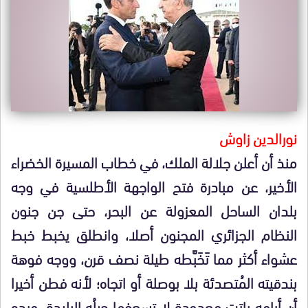
نورالدين زاوش
منذ أن أعلن جلالة الملك، في خطاب المسيرة الخضراء
الأخير، عن مبادرة فتح الواجهة الأطلسية في وجه
بلدان الساحل المعزولة عن البحر، حتى جن جنون
النظام الجزائري المجنون أصلا، وانطلق يخبط خبط
عشواء أكثر مما تَخَبَّطه طيلة نصف قرن، ووجه فوهة
بندقيته المُتصدئة بلا بوصلة أو اتجاه؛ لأنه فطن أخيرا
أن أيامه باتت معدودة لا تسعفها حيلُه البليدة، ويده