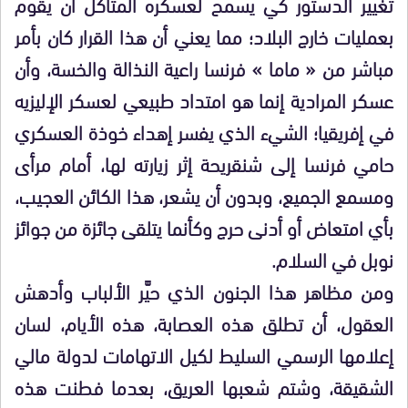
تغيير الدستور كي يسمح لعسكره المتآكل أن يقوم
بعمليات خارج البلاد؛ مما يعني أن هذا القرار كان بأمر
مباشر من « ماما » فرنسا راعية النذالة والخسة، وأن
عسكر المرادية إنما هو امتداد طبيعي لعسكر الإليزيه
في إفريقيا؛ الشيء الذي يفسر إهداء خوذة العسكري
حامي فرنسا إلى شنقريحة إثر زيارته لها، أمام مرأى
ومسمع الجميع، وبدون أن يشعر، هذا الكائن العجيب،
بأي امتعاض أو أدنى حرج وكأنما يتلقى جائزة من جوائز
نوبل في السلام.
ومن مظاهر هذا الجنون الذي حيَّر الألباب وأدهش
العقول، أن تطلق هذه العصابة، هذه الأيام، لسان
إعلامها الرسمي السليط لكيل الاتهامات لدولة مالي
الشقيقة، وشتم شعبها العريق، بعدما فطنت هذه