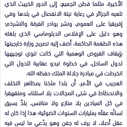
الأخيرة، مثلما فطن الجميع، إلى الدور الخبيث الذي
تلعبه الجزائر في رعاية نبتة الانفصال في بلدها وفي
إفريقيا على العموم، ونشر بوادر الفرقة والتشرذم؛
وهو دليل على الإفلاس الدبلوماسي الذي بلغته
هذه الطغمة الحاكمة، أضف إليه تصريح وزارة خارجيتها
بإيقاف القروض الوهمية التي كانت تنوي توجيهها
لدول الساحل، في خطوة تبدو عقابية للدول التي
انخرطت في مبادرة جلالة الملك حفظه الله.
العجيب في الأمر، أن بلدا مثخنا بمظاهر التخلف
والانحطاط في شتى المجالات بلا استثناء، ومتقهقرا
في كل الميادين بلا منازع ولا منافس، بلدٌ يسبق
لسانُه عقلَه بمليارات السنوات الضوئية؛ هذا إذا كان له
عقل أصلا، لا يرف له جفن وهو يدّعي ما ليس فيه