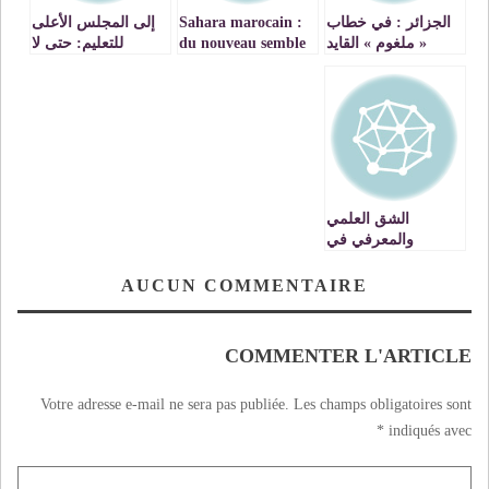
الجزائر : في خطاب
Sahara marocain :
إلى المجلس الأعلى
« ملغوم » القايد
du nouveau semble
للتعليم: حتى لا
صالح يناور لحماية
se dessiner en
نخطئ الموعد مرة
« عصابة » نظام
Algérie
اخرى
بوتفليقة وتكسير
الحراك الشعبي
السلمي… !!
الشق العلمي
والمعرفي في
مهرجان وجدة
الوطني للفن
AUCUN COMMENTAIRE
الفوتوغرافي
COMMENTER L'ARTICLE
Votre adresse e-mail ne sera pas publiée.
Les champs obligatoires sont
*
indiqués avec