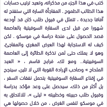
كتب في هذا الجزء من مذكراته، وتعيد ترتيب حسابات
هذا الطالب الطموح . المفاجأة السارة التي ستفتح له
آفاقا جديدة ، تتمثل في قبول طلب كان قد أودعه
شهورا من قبل لدى السفارة السوفيتية بالعاصمة
قصد الحصول على منحة دراسة في موسكو . لكن
كيف له الاستجابة لهذا العرض المغري والمفاجئ،
وهو لا يملك حتى ثمن تذكرة الطائرة إلى العاصمة
السوفييتية… ومع لك، فرابح قاسم ، « العبد
الملحاح » وصاحب الإرادة القوية التي لا تلين، سينجح
في إقناع السفارة السوفييتية بتحمل نفقات السفر ،
بل أكثر من ذلك، سيحصل على وعد مؤكد بدراسة
وقبول طلب حبيبته وخطيبته « ليلى »، للالتحاق به
في موسكو لنفس الغرض ، من خلال حصولها هي