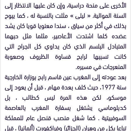
الأخرى على منحة دراسية، وإن كان عليها الانتظار إلى
السنة الموالية. « ليلى » مثلت بالنسبة له ، كما يبوح
بذلك في أكثر من سياق ، سندا معنويا قويا كان يشد
عضده كلما اشتدت الأعاصير، مثلما مثل حبهما
المتبادل البلسم الذي كان يداوي كل الجراح التي
كانت تسببها لرابح قساوة الظروف وصعوبة
المنعرجات في مسيره.
بعد عودته إلى المغرب عين قاسم رابح بوزارة الخارجية
سنة 1977، حيث كلف بعدة مهام ، قبل أن يعود إلى
موسكو، لكن هذه المرة ليس كطالب ، بل
كدبلوماسي يشتغل بسفارة المغرب بالعاصمة
السوفييتية . كما شغل منصب قنصل عام للمملكة
تباعا بكل من وهران (الجزائر) وفراكفورت (ألمانيا) ، قبل