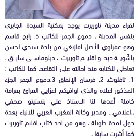
لقراء مدينة تاوريرت يوجد بمكتبة السيدة الجابري
بنفس المدينة . دموع الجمر للكاتب ذ. رابح قاسم
وهو عمراوي الأصل امازيغي من بلدة سيدي لحسن
باشَوية دبدو اقليم تاوريرت، دبلوماسي سابق .
تعاطي للكتابة منذ احالته على التقاعد. كما للكاتب :
1. ثافلوث. 2. فرسان الإنفاق 3.دموع الجمر الجزء
المذكور اعلاه والذي اوافيكم اعزايي القرائ بقراقة
كاملة أعدها لنا الاستاذ علي بنستيتو صحفي
..اعلامي… ومدير وكالة المغرب العربي للانباء بعدة
دول لمدة طويلة ، وهو من احد كتاب اقليم تاوريرت
كما أشرت سابقا .