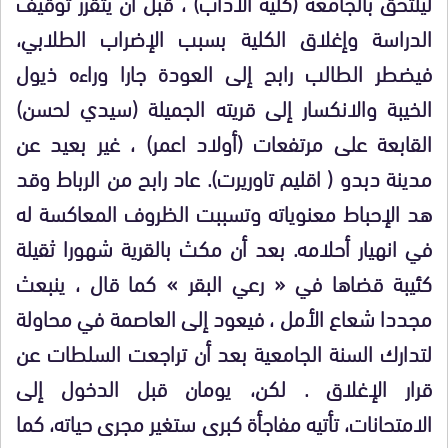
ليلتحق بالجامعة (كلية الآداب) ، قبل أن يتقرر توقيف
الدراسة وإغلاق الكلية بسبب الإضراب الطلابي،
فيضطر الطالب رابح إلى العودة جارا وراءه ذيول
الخيبة والانكسار إلى قريته الجميلة (سيدي لحسن)
القابعة على مرتفعات (أولاد اعمر) ، غير بعيد عن
مدينة دبدو ( اقليم تاوريرت). عاد رابح من الرباط وقد
هد الإحباط معنوياته وتسببت الظروف المعاكسة له
في انهيار أحلامه. بعد أن مكث بالقرية شهورا ثقيلة
كئيبة قضاها في « رعي البقر » كما قال ، ينبعث
مجددا شعاع الأمل ، فيعود إلى العاصمة في محاولة
لتدارك السنة الجامعية بعد أن تراجعت السلطات عن
قرار الإغلاق . لكن، يومان قبل الدخول إلى
الامتحانات، تأتيه مفاجأة كبرى ستغير مجرى حياته، كما