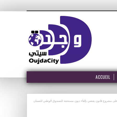
ACCUEIL
 الحكومة ليوم الخميس 26 أكتوبر 2023 المصادقة على مشروع قانون يقضي بإلغاء ديون مستحقة للصندوق الوطني للضمان