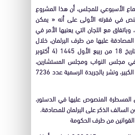
ماع الأسبوعي للمجلس، أن هذا المشروع
من الدستور الذي ينص في فقرته الأولى على أنه « يمكن
 وباتفاق مع اللجان التي يعنيها الأمر في
لمصادقة عليها من طرف البرلمان، خلال
دورته العادية الموالية »، حيث أصدرت الحكومة بتاريخ 18 من ربيع الأول 1445 (4 أكتوبر
لأمر في مجلس النواب ومجلس المستشارين،
مرسوما بقانون يتعلق بإحداث وكالة تنمية الأطلس الكبير، ونشر بالجريدة الرسمية عدد 7236
 المسطرة المنصوص عليها في الدستور،
لقوانين من طرف الحكومة