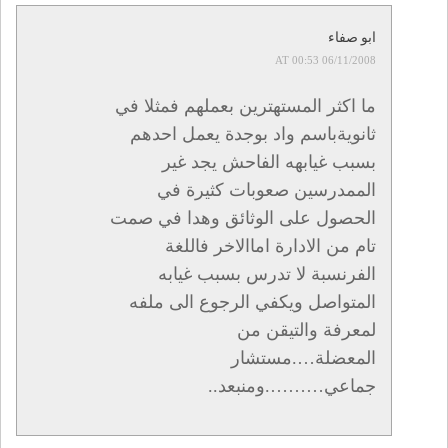
ابو صفاء
06/11/2008 AT 00:53
ما اكثر المستهترين بعملهم فمثلا في
ثانويةباسم واد بوجدة يعمل احدهم
بسبب غيابهه الفاحش يجد غير
الممدرسين صعوبات كثيرة في
الحصول على الوثائق وهدا في صمت
تام من الادارة اماالاخر فاللغة
الفرنسبة لا تدرس بسبب غيابه
المتواصل ويكفي الرجوع الى ملفه
لمعرفة والتيقن من
المعضلة….مستشار
جماعي……….ومنبعد..