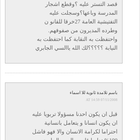
قصد التستر عليه ؟وقطع اشجار
المدرسة وباعها؟وسجلت عليه
التفتيشية العامة 27خرقا للقانو ن
وطرده المديرون من صفوفهم.
واحتفظت به النقابة كما احتفظت به
النيابة ؟؟؟؟؟لك الله ياالسي الجابري
باسم تلامدة ثانوية للا اسماء
07/11/2008 AT 14:59
قبل ان يكون احدنا مسؤولا تربويا عليه
ان يكون انسانا و يتعامل بانسانية
احتراما لكرامة الانسان والا فهو فاشل