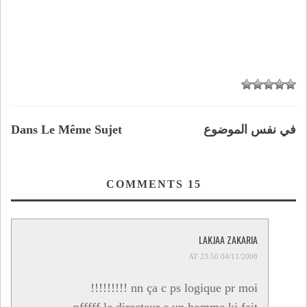
في نفس الموضوع
Dans Le Même Sujet
COMMENTS
15
LAKJAA ZAKARIA
04/11/2008 AT 23:50
nn ça c ps logique pr moi !!!!!!!!!
pfffff le directeur c un homme ki fait