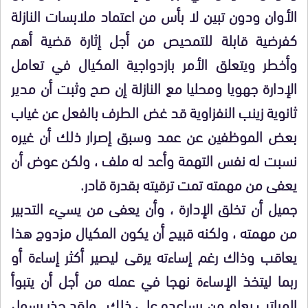
الأوان ودون تبين لا بأس من اعتماد ملابسات النازلة
كفرضية قابلة للتمحيص من أجل إثارة قضية أهم
وأخطر ويتعلق الأمر بازدواجية المكيال في تعامل
الإدارة جهويا ومحليا مع النازلة إن صح وثبت أن مدير
ثانوية زينب النفزاوية قد غض الطرف بالفعل عن غياب
بعض الموظفين عن عمد وسبق إصرار ذلك أن غيره
نسبت له نفس التهمة وأعد له ملف ، ولكن عوض أن
يعفى من مهمته تمت ترقيته بقدرة قادر.
جميل أن تخلق الإدارة ، وأن يعفى من يسيء التدبير
من مهمته ، ولكنه قبيح أن يكون المكيال مزدوج هذا
يعاقب وذاك رغم إساءته يرقى ليصير أكثر إساءة أو
ربما ليتخذ الإساءة نهجا في عمله من أجل أن يتبوأ
المراتب بعلم من يساعده على ذلك . ولقد حذر رسول