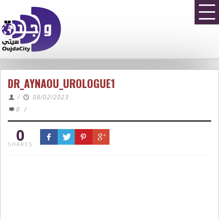
DR_AYNAOU_UROLOGUE1
/
08/02/2023
0
/
0
SHARES