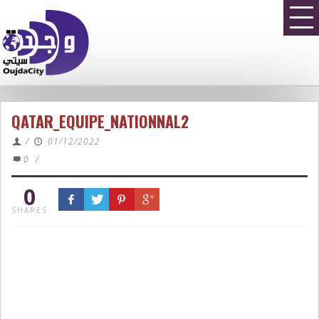
QATAR_EQUIPE_NATIONNAL2
/
01/12/2022
0
/
0
SHARES