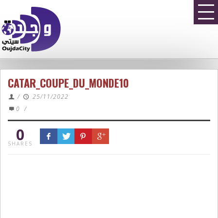
CATAR_COUPE_DU_MONDE10
/
25/11/2022
0
/
0
SHARES