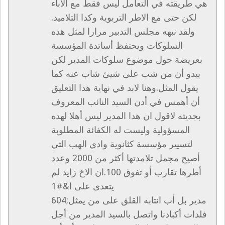
هي طريقته في التعامل ليس فقط مع الاباء
لكن حتى مع الاطر التربوية وكدا التلاميد.
ولقد نبهه مجلس التدبير مرارا لمثل هده
السلوكات ويحتفظ أساتدة المؤسسة
بعريضة حول موضوع سلوكات المدير لكن
يبدو أن من شب على شيئ شاب عنه كما
يقول المثل.وهنا لابد في نهاية هدا التعليق
أن أهمس في أدن السيد النائب المعروف
بجديته لاقول ان هدا المدير ليس أهلا لهده
المسؤولية وليست له الكفائة المطلوبة
لتسيير مؤسسة كثانوية وادي الهب التي
أصيح مجمل تلامدتها أكثر من 2000 وعدد
أطرها تقارب أو تفوق 100.ان الاخ زايد لم
يتعدى على ا&#1
604;مدير بل أب انتابه القلق على من يمثل
فلدات أكبادنا واتصل بالسيد المدير من أجل