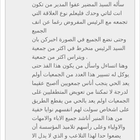
سأله السيذ المضير عفوا المدير من تكون
انت لتاتي وحدك فليعلم نوع العلاقة التي
تجمعه مع الرئيس المفروض رغما عن انف
الجميع
وحتى نضع الجميع في الصورة اخبركن بان
السيد الرئيس منخرط في اكثر من جمعية
ويتراس اكثر من جمعية .
وهنا اتساءل واسأل من يكون هذا الفذ حتى
يوكل له تسيير هذا العدد من الجمعيات أولم
يعد الحي ينجب أناس جمعويين أاصبح عقيما
لدرجة لا تمكننا من تعويض المتطفليين غلى
الجمعيات اولم يعد بالحي من يفطع الطريق
على اشخاص سولت لهم انفسهم نوايا خفية
من هذا المنبر أناشد جميع الاباء والامهات
والاولياء وعلى رأسهم تلاميذ المؤسسة أن
يضعوا حدا لهذا التلاعب و الذي لا يدل الا