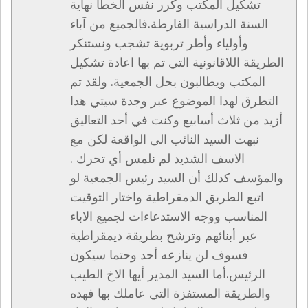
تشكيل المكتب وكرر نفس الخطأ نهاية
السنة الدراسية الفارطة.فالجميع من آباء
وأولياء وأطر تربوية تشجب ونستنكر
الطريقة اللاقانونية التي تم بها اعادة تشكيل
المكتب ويطالبون بحل الجمعية. ولقد تم
التطرق لهدا الموضوع عبر وجدة سيتي هدا
أزيد من ثلاث أسابيع وكنت في أحد التعاليق
نبهت السيد النائب الى الواقعة لكن مع
الاسف الشديد لم نلمس أي تحرك .
والمؤسف كدلك أن السيد رئيس الجمعية لو
اتبع الطريق الدمقراطية واختار التوقيت
المناسب ووجه الاستدعاءات لجميع الاباء
عبر أبنائهم وترشح بطريقة ديمقراطية
فسوف لن ينازعه أحد وحتما سيكون
الرئيس.أما السيد المدير أيها الاخ الطيب
والطريقة المستفزة التي عاملك بها فهده