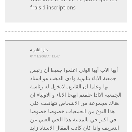
frais d’inscriptions.
جار الثانوية
01/11/2008 AT 13:47
أيها الاب أبها الولي اعلموا جميعا أن رئيس
جمعية الاباء يثانوية وادي الذهب هو استاذ
بها وعلما ان القانون لايخول له رئاسة
الجمعية الااذا علمتم ايهخا الاباء و الاولياء ان
هناك مجموعة من الاشحاص تتهاتفت على
هذا النوع من الجمعيات خصوصا خصوصا
في اكبر خي بالمديتة هذا الحي الغني عن
التعريف واذا كان كاتب المقال الاستاذ زايد