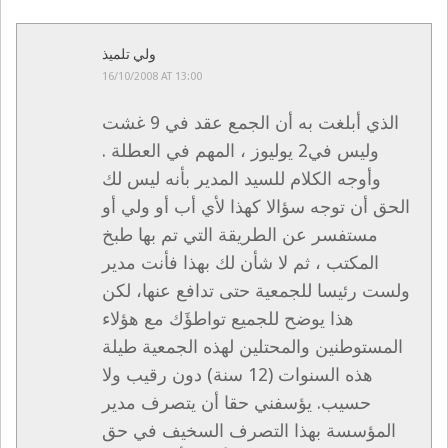
ولي تلميذ
16/10/2008 AT 13:00
الذي أبلغت به أن الجمع عقد في 9 غشت
وليس في2 يوليوز ، المهم في العطلة .
وأوجه الكلام للسيد المدير بأنه ليس لك
الحق أن توجه سؤالا كهذا لأي أب أو ولي أو
مستفسر عن الطريقة التي تم بها طبخ
المكتب ، ثم لا شأن لك بهذا فأنت مدير
ولست رئيسا للجمعية حتى تدافع عنها، لكن
هذا يوضح للجميع تواطؤَك مع هؤلاء
المستوطنين والمحتلين لهذه الجمعية طيلة
هذه السنوات (12 سنة) دون رقيب ولا
حسيب. يؤسفني حقا أن يتصرف مدير
المؤسسة بهذا التصرف السخيف في حق