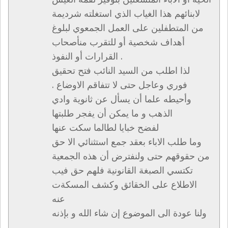
لابنائهم هذا الغياب الذي استغلته شرديمة
من المتطفلين على العمل الجمعوي لبلوغ
أهداف شخصية أو للتقرب منأصحاب
القرارات أو النفوذ .
لذا اطلب من السيد النائب فتح تحقيق
فوري وعاجل حتى لا تتفاقم الاوضاع .
وأحيطه علما أن يسأل عن ثانوية وادي
الذهب و ما يمكن أن يفجر طلبتها
لفضح خبايا لطالما سكت عنها
وما طلب الاباء بعقد جمع استثنائي الا حق
من حقوقهم حتى ولنفترض أن هذه الجمعية
تكتسي الصبغة القانونية فلهم حق فيب
الاطلاع على الخقائق وكشف المسكةت
عنه
ولنا عودة الى الموضوع إن شاء الله و بإذنه