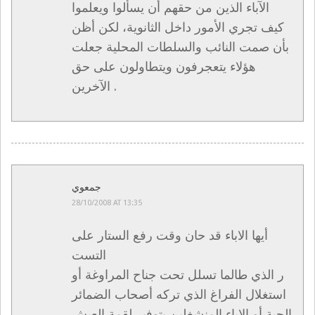
الآباء الذين من حقهم أن يسألوا ويعلموا
كيف تجري الأمور داخل الثانوية، لكن أظن
بأن صمت النائب والسلطات المحلية جعلت
هؤلاء يتعجرفون ويتطاولون على حق
الآخرين .
جمعوي
28/10/2008 AT 13:35
أيها الاباء قد حان وقت رفع الستار على
التست
ر الذي طالما تسلل تحت جناح المراوغة أو
استغلال الفراغ الذي تركه أصحاب الضمائر
الحية أو الاباء المنشغلين بتوفير لقمة العيش