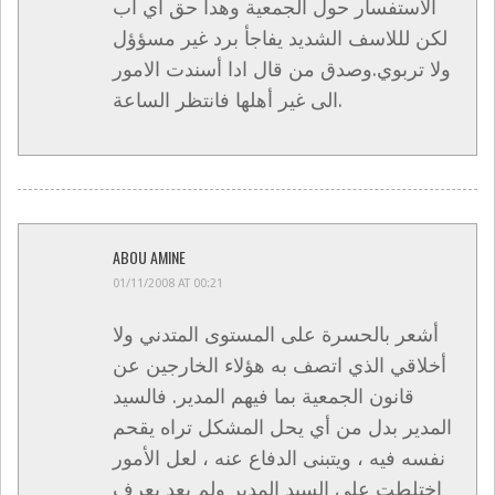
الاستفسار حول الجمعية وهدا حق أي أب
لكن لللاسف الشديد يفاجأ برد غير مسؤؤل
ولا تربوي.وصدق من قال ادا أسندت الامور
الى غير أهلها فانتظر الساعة.
ABOU AMINE
01/11/2008 AT 00:21
أشعر بالحسرة على المستوى المتدني ولا
أخلاقي الذي اتصف به هؤلاء الخارجين عن
قانون الجمعية بما فيهم المدير. فالسيد
المدير بدل من أي يحل المشكل تراه يقحم
نفسه فيه ، ويتبنى الدفاع عنه ، لعل الأمور
اختلطت على السيد المدير ولم يعد يعرف