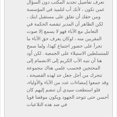
تعرف تفاصيل تجديد المكتب دون السؤال
عمن تكون ، لأنك أب لتلميذ في المؤسسة
ومن حقك أن تقلق على مستقبل ابنك ،
لكن الظاهر أن المدير تنقصه الحكمة في
التعامل مع الآباء فهو لا يسمع إلا صوت
المقربين منه ، لوكان يعرف حق الآباء ما
تجرأ على حضور اجتماع كهذا، ولما سمح
للمتسلطين الاستيلاء على الجمعية . لكن أود
هنا أن ننبه الأب الكريم إلى الانضمام إلى
المحتجين فحسب علمي هناك مجموعة
تتحرك من أجل جعل حد لهذه الفضيحة ،
وقد جمعوا إمضاءات عدد من الآباء والأولياء،
فلو استطعت سيدي أن تنضم إليهم كان
أحسن حتى تتوحد الجهود ويكون موقفنا قويا
في صد هذه التلاعبات