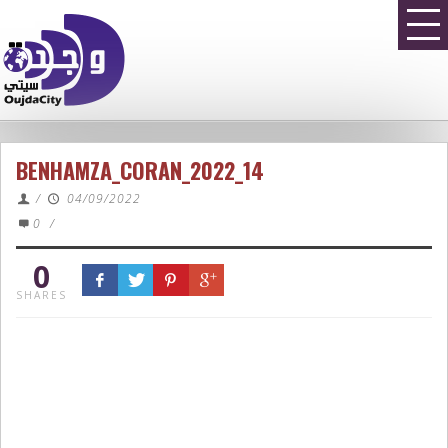
BENHAMZA_CORAN_2022_14
/
04/09/2022
0
/
0
SHARES