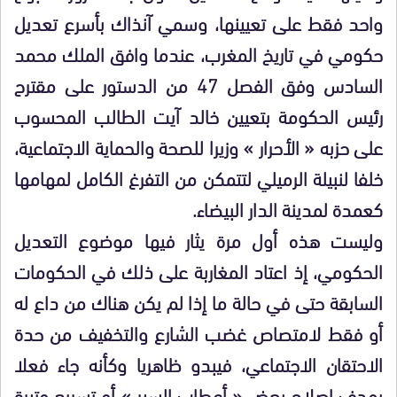
واحد فقط على تعيينها، وسمي آنذاك بأسرع تعديل
حكومي في تاريخ المغرب، عندما وافق الملك محمد
السادس وفق الفصل 47 من الدستور على مقترح
رئيس الحكومة بتعيين خالد آيت الطالب المحسوب
على حزبه « الأحرار » وزيرا للصحة والحماية الاجتماعية،
خلفا لنبيلة الرميلي لتتمكن من التفرغ الكامل لمهامها
كعمدة لمدينة الدار البيضاء.
وليست هذه أول مرة يثار فيها موضوع التعديل
الحكومي، إذ اعتاد المغاربة على ذلك في الحكومات
السابقة حتى في حالة ما إذا لم يكن هناك من داع له
أو فقط لامتصاص غضب الشارع والتخفيف من حدة
الاحتقان الاجتماعي، فيبدو ظاهريا وكأنه جاء فعلا
بهدف إصلاح بعض « أعطاب السير » أو تسريع وتيرة