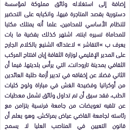
إضافة إلى استغلاله وثائق مملوكة لمؤسسة
دستورية بقصد المتاجرة فيها، وانكبابه على التحضير
للنظام الأساسي للمحامين، علما أنه يمتلك مكتبا
للمحاماة تسيره ابنته، اشتهر كذلك بقضية ما بات
يعرف ب »التقاشر » لاعتدائه الشنيع بالكلام الجارح
على المدير الإقليمي لوزارة الثقافة إبان افتتاح المركب
الثقافي بمدينة تارودانت، التي يرأس بلديتها. فيما أن
الثاني فضلا عن إخفاقه في تدبير أزمة طلبة العائدين
من أوكرانيا وفضيحة الغش في مباراة ولوج كليات
الطب، فقد سبق أن تم تداول وثائق تشمل معطيات
عن تلقيه تعويضات من جامعة فرنسية بتزامن مع
رئاسته لجامعة القاضي عياض بمراكش، وهو يعلم أن
قانون التعيين في المناصب العليا لا يسمح