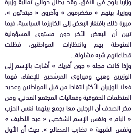
وزاريا يلوح في الأفق، وقد يطال حوالي ثمانية وزيرة
ووزيرا، بينهم « مخضرمون » وآخرون « مبتدئون »،
مبررة ذلك بافتقار البعض إلى الكاريزما السياسية، فيما
تبين أن البعض الآخر دون مستوى المسؤولية
المنوطة بهم وانتظارات المواطنين، فظلت
قطاعاتهم شبه مشلولة…
وإذا كانت مجلة « جون أفريك » أشارت بالإسم إلى
الوزيرين وهبي وميراوي المرشحين للإعفاء، فهما
فعلا الوزيران الأكثر انتقادا من قبل المواطنين وعديد
المنظمات الحقوقية وفعاليات المجتمع المدني، ومن
مكر الصدف أن الرجلين معا يجمع بينهما نفس الحزب
« البام » ونفس الإسم الشخصي « عبد اللطيف »
ونفس الشبهة « تضارب المصالح ». حيث أن الأول