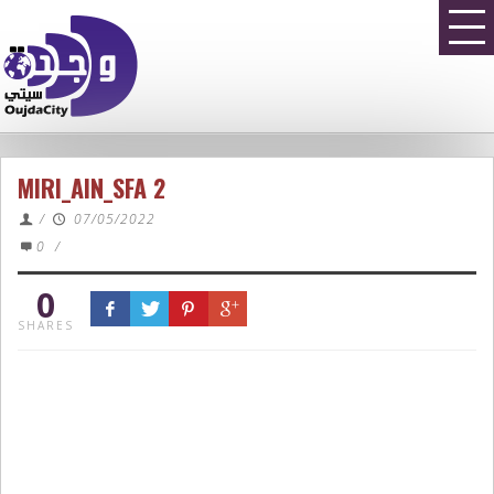
MIRI_AIN_SFA 2
/
07/05/2022
0
/
0
SHARES