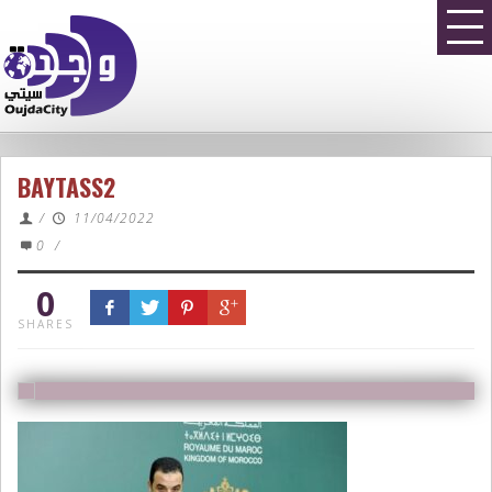
BAYTASS2
/
11/04/2022
0
/
0
SHARES