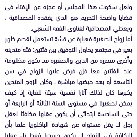
ولعل سكوت هذا المجلس أو عجزه عن الإفتاء في
قضايا واضحة التحريم هو الذي يفقده المصداقية ،
ويعطي المصداقية لفتاوى الفقه الشعبي.
أما زواج الصغيرة فعبارة عن قشة تستعمل لقصم ظهر
بعير في مجتمع يحاول التوفيق بين فئتين: فئة متدينة
وأخرى متحررة من الدين. والصغيرة قد تكون مظلومة
عند الفئتين معا فإن فرض عليها الزواج في سن
التاسعة أو بعد حيضها مباشرة ، وكان الزوج المتدين
يكبرها كان لذلك آثارا نفسية سيئة للغاية إذ كيف
يمكن لصغيرة في مستوى السنة الثالثة أو الرابعة أو
حتى السادسة ابتدائي أن يكون عقلها مكافئا لعقل
رجل لا يقل مستواه عن شهادة الباكلوريا علما بأن
التكافؤ في الزواج لا يكون جسديا فقط بل عقليا