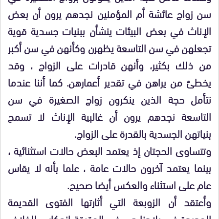
سن زواج عائشة أم المؤمنين نجدهم يرون أن بعض
الإناث في بعض البيئات ينشأن ببنيات جسدية قوية
تجعلهن في سن التاسعة يظهرن وكأنهن في سن أكبر
من ذلك بكثير، وأنهن قادرات على الزواج ، وقد
يخطئ من يراهن في تقدير أعمارهن. كما أننا عندما
نتأمل حجة الذين ينكرون زواج الصغيرة في سن
التاسعة نجدهم يرون أن غالبية الإناث لا تسمح
بنياتهن الجسدية بالقدرة على الزواج.
وتتساوى الحجتان إذ يعتمد البعض حالات استثنائية ،
بينما يعتمد آخرون حالات عامة ، علما بأنه لا يقاس
عام على استثناء والعكس أيضا صحيح.
وأعتقد أن الزوبعة التي أثارتها الفتوى القديمة
الجديدة في بلادنا هي في الحقيقة انعكاس للخلاف