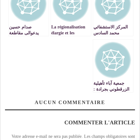
المركز الاستشفائي
La régionalisation
صدام حسين
محمد السادس
élargie et les
يدعوالى مقاطعة
بوجدة ينظم يوما
prétentions ,les
الانتخابات ، ويعتبر
تحسيسيا حول
craintes de certains
رواية اعتقاله فيلم
أمراض الكلي عند
…
‘كاوبويي ‘ ويقول
الأطفال
للامريكيين ‘القادم
اكبر بكثير ‘
جمعية آباء تأهيلية
الزرقطوني بجرادة :
اعـــــــــــلان
AUCUN COMMENTAIRE
COMMENTER L'ARTICLE
Votre adresse e-mail ne sera pas publiée.
Les champs obligatoires sont