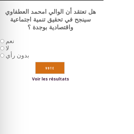
هل تعتقد أن الوالي امحمد العطفاوي
سينجح في تحقيق تنمية اجتماعية
واقتصادية بوجدة ؟
نعم
لا
بدون رأي
Voir les résultats