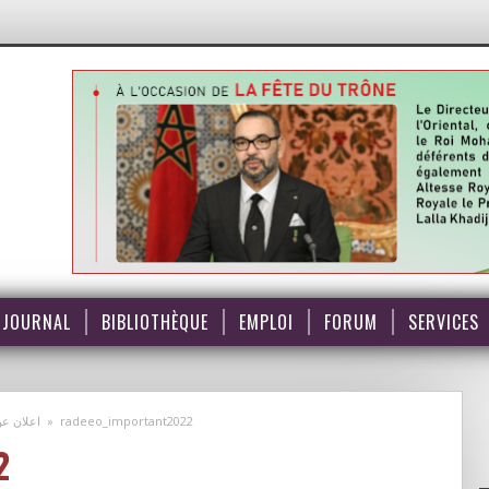
JOURNAL
BIBLIOTHÈQUE
EMPLOI
FORUM
SERVICES
اعلان عن
»
radeeo_important2022
2