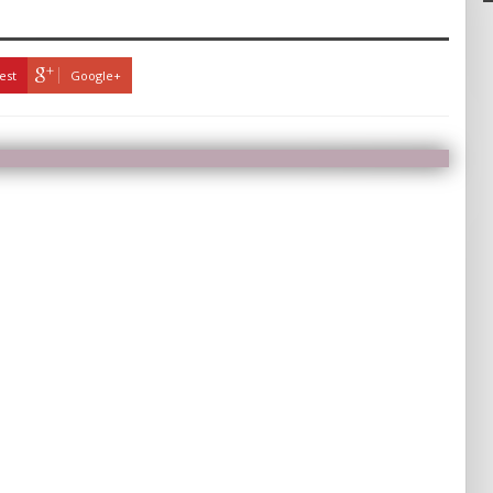
est
Google+