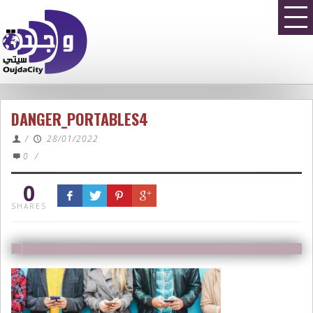
DANGER_PORTABLES4
/
28/01/2022
0
/
0
SHARES