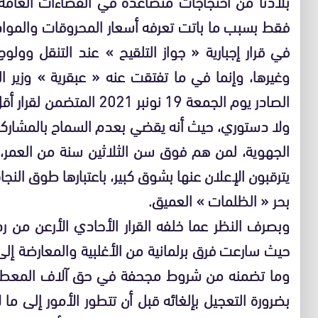
بلادنا من احتجاجات متصاعدة في الفضاءات العام
فقط بسبب ما باتت تعرفه أسعار المحروقات والمواد 
في قرار إجبارية « جواز التلقيح » عند التنقل وول
وغيرها، وإنما في ما تفتقت عنه « عبقرية » وزير ا
الصادر يوم الجمعة 19 نونبر 
ولا دستوري، حيث أنه يقضي بعدم السماح بالمشاركة 
الجهوية، لمن هم فوق سن الثلاثين سنة من العمر،
يترقبون الإعلان عنها بشوق كبير، باعتبارها طوق النجا
بحر « الظلمات » العميق.
وبصرف النظر عما خلفه القرار الأحادي الأرعن من رد
حيث سارعت فرق برلمانية من الأغلبية والمعارضة إلى اس
وما تضمنه من شروط مجحفة في حق آلاف المعطلي
بضرورة التعجيل بإلغائه قبل أن تتطور الأمور إلى ما