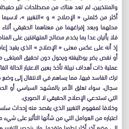
والمنتخبين، لم تعد هناك من مصطلحات تثير حفيظة
أكثر من كلمتي « الإصلاح » و »التغيير »، لاسيما
محلهما وبعد إفراغهما من معناهما الحقيقي أثناء ال
فلا يأتيان عدا بما يخدم مصالح المتهافتين على الم
إذ أنه على عكس معنى « الإصلاح » الذي يفيد إعاد
أو نقص يضر بوظيفته ويحول دون تحقيق المبتغى من
عملية ذات أهداف نبيلة تأخذ بعين الاعتبار الحالة الق
ترك الفاسد فيها، مما يساهم في الانتقال إلى وضع 
سجال، سواء تعلق الأمر بالمشهد السياسي أو الحق
التي تستدعي الإصلاح الحقيقي لا الصوري.
وخلافا لمفهوم التغيير الذي يقصد منه إحداث سلس
اعتباره من العوامل التي من شأنها التأثير على شيء ما
إلى وضع آخر أكثر تطورا وتقدما. ولا ينحصر التغيير 