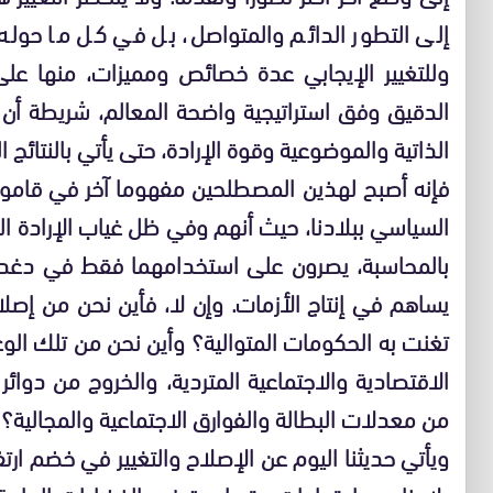
إلى التطور الدائم والمتواصل، بل في كل ما حوله 
وللتغيير الإيجابي عدة خصائص ومميزات، منها على
الدقيق وفق استراتيجية واضحة المعالم، شريطة أن
الذاتية والموضوعية وقوة الإرادة، حتى يأتي بالنتا
فإنه أصبح لهذين المصطلحين مفهوما آخر في قامو
السياسي ببلادنا، حيث أنهم وفي ظل غياب الإرادة ا
بالمحاسبة، يصرون على استخدامهما فقط في دغد
يساهم في إنتاج الأزمات. وإن لا، فأين نحن من إص
تغنت به الحكومات المتوالية؟ وأين نحن من تلك الو
الاقتصادية والاجتماعية المتردية، والخروج من دوائر
من معدلات البطالة والفوارق الاجتماعية والمجالية؟
ويأتي حديثنا اليوم عن الإصلاح والتغيير في خضم ا