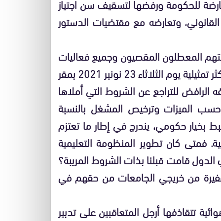
معارضة للحكومة ورفضها لتسقيف سن اجتياز
د القانوني، وتعارضه مع مقتضيات الدستور
دمتهم المعطلون المقصيون وجميع فعاليات
المجتمع، هو أنه وفي لقائه مع المركزيات النقابية الأكثر تمثيلية يوم الثلاثاء 23 نونبر 2021 بمقر
ه الرافض للتراجع عن الشروط التي أملاها
 حسب الميزات وترخيص المشغل بالنسبة
بط بخيار حكومي، يندرج في إطار ما تعتزم
ة. فمتى كان تطوير المنظومة التعليمية
لدول قامت قبلنا بذات الشروط المريبة؟
غفيرة من خريجي الجامعات من حقهم في
ئية تتقاذفها أرجل المتعاقبين على تدبير