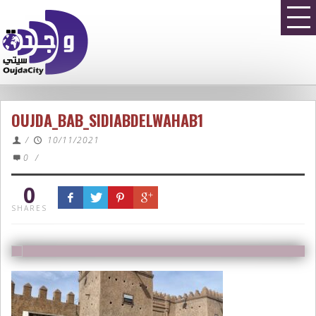
OUJDA_BAB_SIDIABDELWAHAB1
/
10/11/2021
0
/
0
SHARES