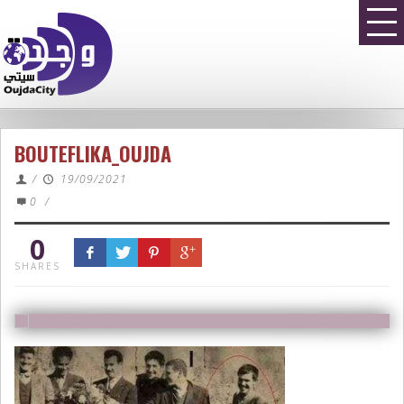
BOUTEFLIKA_OUJDA
/
19/09/2021
0
/
0
SHARES