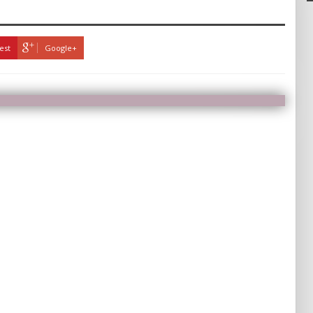
est
Google+