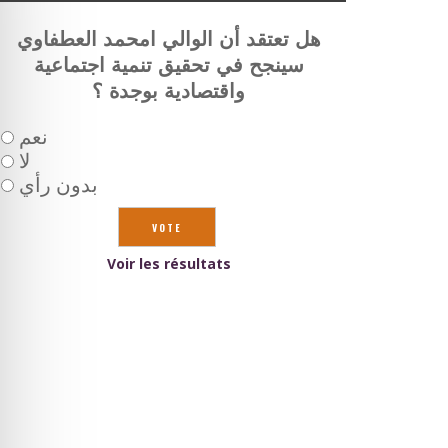
هل تعتقد أن الوالي امحمد العطفاوي
سينجح في تحقيق تنمية اجتماعية
واقتصادية بوجدة ؟
نعم
لا
بدون رأي
Voir les résultats