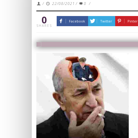
/
22/08/2021
/
0
/
0
Facebook
Twitter
Pinter
SHARES