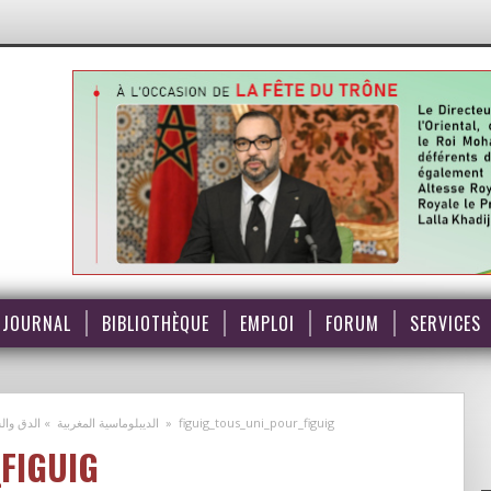
JOURNAL
BIBLIOTHÈQUE
EMPLOI
FORUM
SERVICES
الديبلوماسية المغربية » الدق و
»
figuig_tous_uni_pour_figuig
FIGUIG