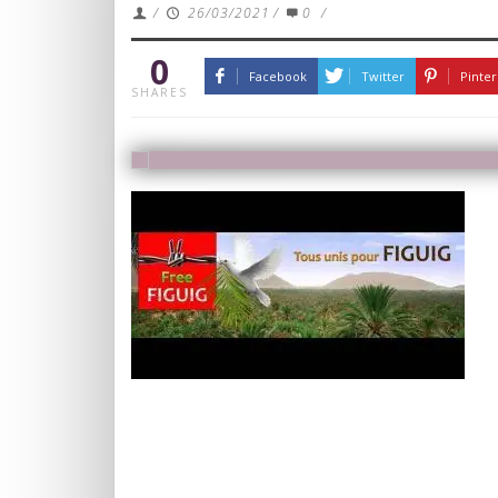
/
26/03/2021
/
0
/
0
Facebook
Twitter
Pinter
SHARES