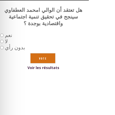
هل تعتقد أن الوالي امحمد العطفاوي
سينجح في تحقيق تنمية اجتماعية
واقتصادية بوجدة ؟
نعم
لا
بدون رأي
Voir les résultats