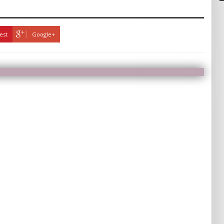
est
Google+