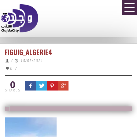
FIGUIG_ALGERIE4
/
18/03/2021
0
/
0
SHARES