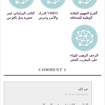
ألفرع الجهوي للنقابة
VIDEO الدرك
النائب البرلماني عمر
الوطنية للصحافة
والأمن وحرس
حجيرة يدق ناقو س
المغربية بالجهة
الحدود الجزائري
الخطر في سؤال
الشرقية : بلاغ للرأي
يتحول الى عصابات
مستعجل الى ررئيس
العام
لنهب العمال المغاربة
الحكومة حول
بالجزائر
الارتفاع المهول
لأعداد الاصابات
والوفيات بفيروس
كورونا بوجدة
الزحف الرهيب للوباء
على المغرب..الحجر
والإكراهات المؤلمة
COMMENT
1
عبد الله
26/07/2021 AT 01:47